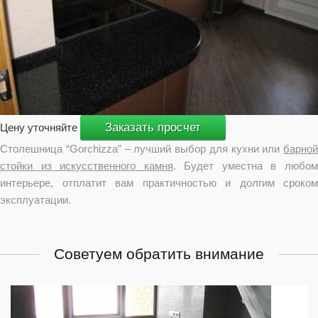
Заказать просчет
Цену уточняйте
Столешница “Gorchizza” – лучший выбор для кухни или
барной
стойки из искусственного камня
. Будет уместна в любо
интерьере, отплатит вам практичностью и долгим сроком
эксплуатации.
Советуем обратить внимание