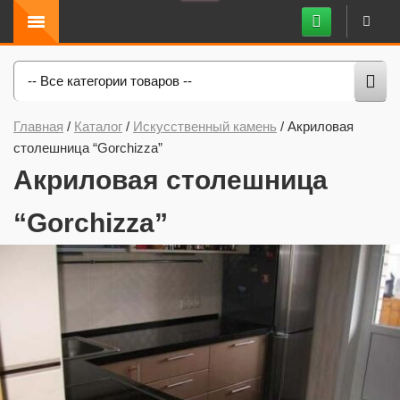
-- Все категории товаров --
Главная
/
Каталог
/
Искусственный камень
/
Акриловая
столешница “Gorchizza”
Акриловая столешница
“Gorchizza”