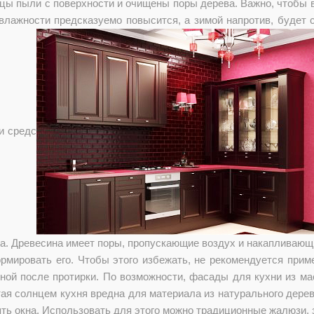
цы пыли с поверхности и очищены поры дерева. Важно, чтобы 
 влажности предсказуемо повысится, а зимой напротив, будет
и средс
а. Древесина имеет поры, пропускающие воздух и накапливающ
рмировать его. Чтобы этого избежать, не рекомендуется прим
ой после протирки. По возможности, фасады для кухни из масс
ая солнцем кухня вредна для материала из натурального дере
ть окна. Использовать для этого можно традиционные жалюзи, 