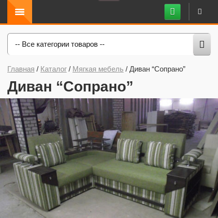
-- Все категории товаров --
Главная
/
Каталог
/
Мягкая мебель
/
Диван “Сопрано”
Диван “Сопрано”