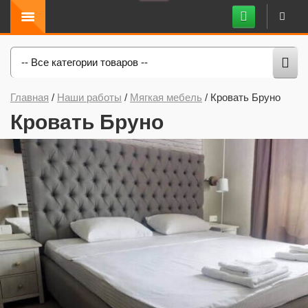
-- Все категории товаров --
Главная
/
Наши работы
/
Мягкая мебель
/
Кровать Бруно
Кровать Бруно