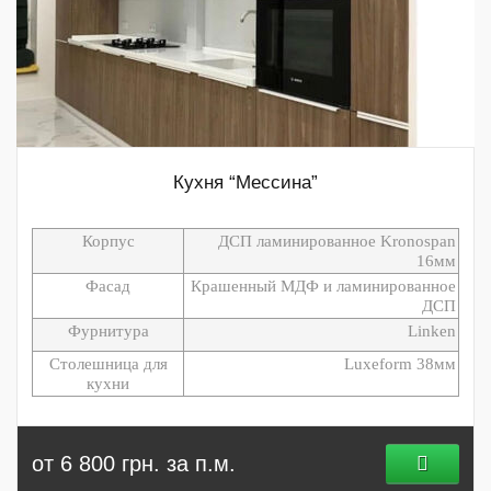
Кухня “Мессина”
Корпус
ДСП ламинированное Kronospan
16мм
Фасад
Крашенный МДФ и ламинированное
ДСП
Фурнитура
Linken
Столешница для
Luxeform 38мм
кухни
от 6 800 грн. за п.м.