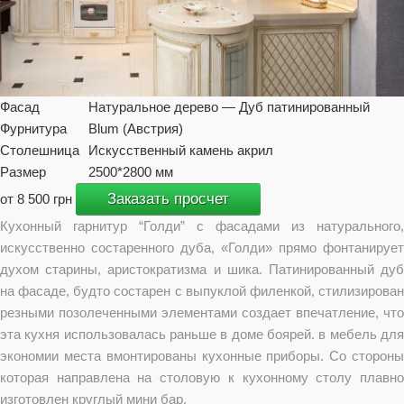
Фасад
Натуральное дерево — Дуб патинированный
Фурнитура
Blum (Австрия)
Столешница
Искусственный камень акрил
Размер
2500*2800 мм
Заказать просчет
от 8 500 грн
Кухонный гарнитур “Голди” с фасадами из натурального,
искусственно состаренного дуба, «Голди» прямо фонтанирует
духом старины, аристократизма и шика. Патинированный дуб
на фасаде, будто состарен с выпуклой филенкой, стилизирован
резными позолеченными элементами создает впечатление, что
эта кухня использовалась раньше в доме боярей. в мебель для
экономии места вмонтированы кухонные приборы. Со стороны
которая направлена на столовую к кухонному столу плавно
изготовлен круглый мини бар.