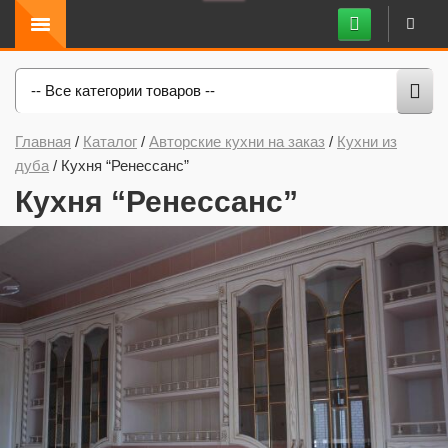
-- Все категории товаров --
Главная
/
Каталог
/
Авторские кухни на заказ
/
Кухни из
дуба
/
Кухня “Ренессанс”
Кухня “Ренессанс”