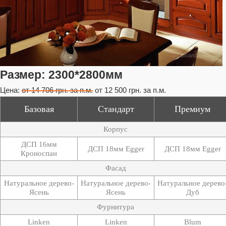
Размер:
2300*2800мм
Цена:
от 14 706 грн. за п.м.
от 12 500 грн. за п.м.
Базовая
Стандарт
Премиум
Корпус
ДСП 16мм
ДСП 18мм Egger
ДСП 18мм Egger
Кроноспан
Фасад
Натуральное дерево-
Натуральное дерево-
Натуральное дерево
Ясень
Ясень
Дуб
Фурнитура
Linken
Linken
Blum