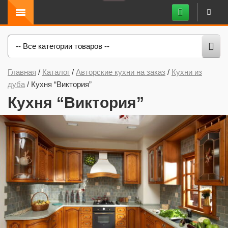
-- Все категории товаров --
Главная
/
Каталог
/
Авторские кухни на заказ
/
Кухни из
дуба
/
Кухня “Виктория”
Кухня “Виктория”