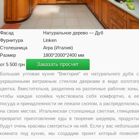
Фасад
Натуральное дерево — Дуб
Фурнитура
Linken
Столешница
Arpa (Италия)
Размер
1800*2000*2400 мм
Заказать просчет
от 5 500 грн
Большая угловая кухня “Виктория” из натурального дуба с
украшенными витражным стеклом дверками в виде золотого
цветка. Вместительна, разделена на различные рабочие зоны,
чтобы каждая хозяйка чувствовала себя комфортно, а ее
посуда и принадлежности не лежали скопом, а распределялись
на своих местах. Итальянская столешница светлая, глянцевая
превратит приготовление еды в творение шедевра, продукты
будут очень красивы смотреться на ней. Если у вас небольшая
комната под кухню, мы создадим проект который позволит