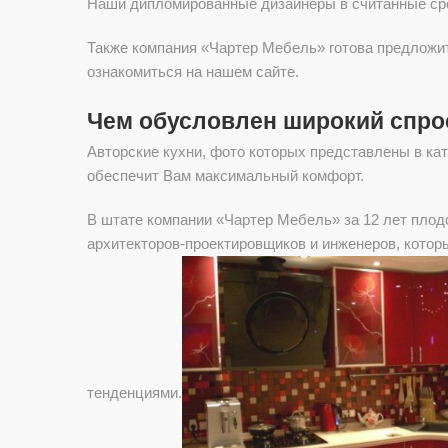
Наши дипломированные дизайнеры в считанные срок
Также компания «Чартер Мебель» готова предложи
ознакомиться на нашем сайте.
Чем обусловлен широкий спрос
Авторские кухни, фото которых представлены в кат
обеспечит Вам максимальный комфорт.
В штате компании «Чартер Мебель» за 12 лет плод
архитекторов-проектировщиков и инженеров, котор
тенденциями.