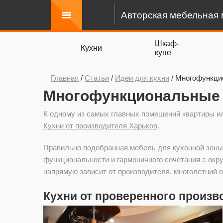
Авторская мебельная 
Шкаф-
Кухни
купе
Главная
/
Статьи
/
Идеи для кухни
/
Многофункцио
Многофункциональные 
К одному из самых главных помещений квартиры ил
Кухни от производителя Харьков
.
Правильно подобранная мебель для кухонной зоны,
функциональности и гармоничного сочетания с окр
напрямую зависит от производителя, многолетний 
Кухни от проверенного произв