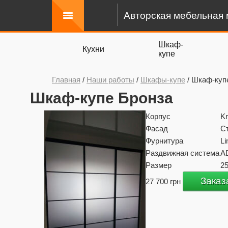
Авторская мебельная 
Шкаф-
Кухни
купе
Главная
/
Наши работы
/
Шкафы-купе
/
Шкаф-куп
Шкаф-купе Бронза
Корпус
K
Фасад
С
Фурнитура
Li
Раздвижная система
A
Размер
2
Заказ
27 700 грн