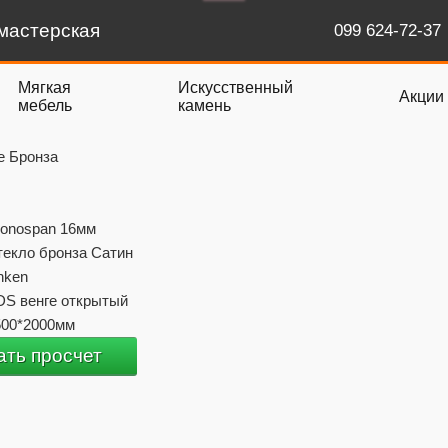
мастерская
099 624-72-37
Мягкая
Искусственный
Акции
мебель
камень
е Бронза
ronospan 16мм
текло бронза Сатин
nken
DS венге открытый
500*2000мм
ать просчет