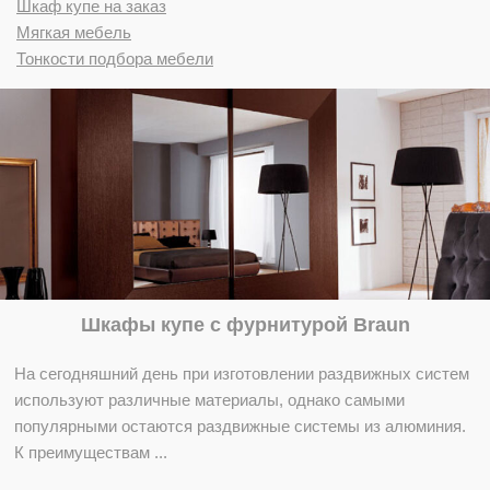
Шкаф купе на заказ
Мягкая мебель
Тонкости подбора мебели
Шкафы купе с фурнитурой Braun
На сегодняшний день при изготовлении раздвижных систем
используют различные материалы, однако самыми
популярными остаются раздвижные системы из алюминия.
К преимуществам ...