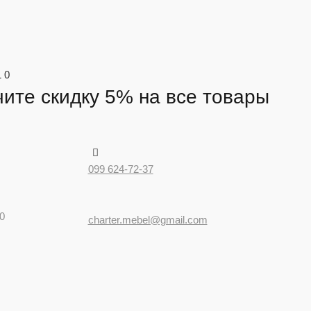
1
0
ите скидку 5% на все товары
099 624-72-37
0
charter.mebel@gmail.com