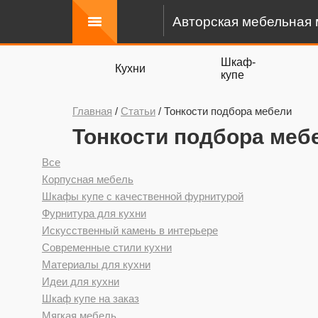
Авторская мебельная 
Шкаф-
Кухни
купе
Главная
/
Статьи
/
Тонкости подбора мебели
Тонкости подбора меб
Все
Корпусная мебель
Шкафы купе с качественной фурнитурой
Фурнитура для кухни
Искусственный камень в интерьере
Современные стили кухни
Материалы для кухни
Идеи для кухни
Шкаф купе на заказ
Мягкая мебель