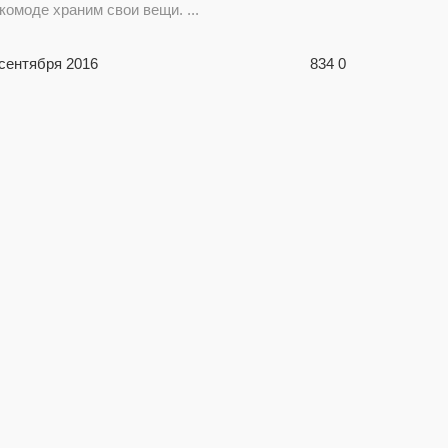
комоде храним свои вещи. ...
 сентября 2016
834
0