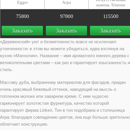
Egger
Arpa
камень Tristone
75800
97800
115500
Заказать
Заказать
Заказать
«Деревенский» уют и безмятежность вовсе не исключают
утонченности: в этом вы можете убедиться, едва взглянув на
кухню «Магнолия». Название – имя ароматного южного дерева с
великолепными цветами – как раз и гарантирует изысканность и
стиль.
Массиву дуба, выбранному материалом для фасадов, придан
очень красивый бежевый оттенок, наводящий на мысль о
топленом молоке или заварном креме. С ним чудесно
гармонирует золотистая фурнитура, качество которой
гарантирует фирма Linken. Тон в тон подобрана и столешница
Arpa: благодаря совпадению цветов, она еще больше зрительно
облегчает конструкцию.