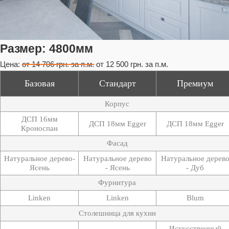
Размер:
4800мм
Цена:
от 14 706 грн. за п.м.
от 12 500 грн. за п.м.
Базовая
Стандарт
Премиум
Корпус
ДСП 16мм
ДСП 18мм Egger
ДСП 18мм Egger
Кроноспан
Фасад
Натуральное дерево-
Натуральное дерево
Натуральное дерев
Ясень
- Ясень
- Дуб
Фурнитура
Linken
Linken
Blum
Столешница для кухни
Искусственный