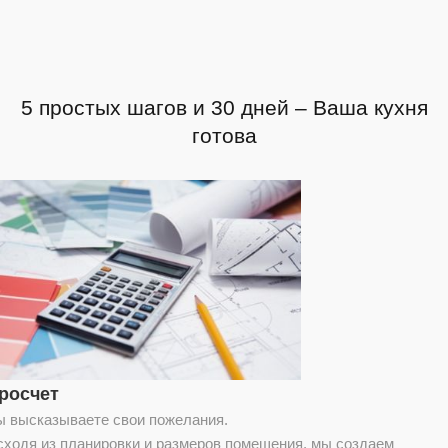
5 простых шагов и 30 дней – Ваша кухня
готова
росчет
ы высказываете свои пожелания.
сходя из планировки и размеров помещения, мы создаем