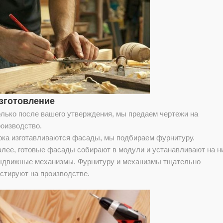
зготовление
олько после вашего утверждения, мы предаем чертежи на
роизводство.
ока изготавливаются фасады, мы подбираем фурнитуру.
алее, готовые фасады собирают в модули и устанавливают на н
ыдвижные механизмы. Фурнитуру и механизмы тщательно
стируют на производстве.