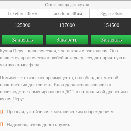
Столешница для кухни
Luxeform 38мм
Luxeform 38мм
Egger 38мм
125800
137600
154500
Заказать
Заказать
Заказать
Кухня Перу – классическая, элегантная и роскошная. Она
впишется практически в любой интерьер, создаст приятную и
уютную атмосферу.
Помимо эстетических преимуществ, она обладает массой
практических достоинств. Благодаря использованию в
производстве ламинированного ДСП и натуральной древесины
кухня Перу:
Прочная, устойчивая к механическим повреждениям.
Надежная, очень долго служит.