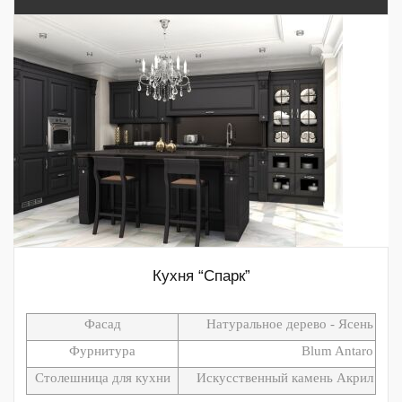
Кухня “Спарк”
Фасад
Натуральное дерево - Ясень
Фурнитура
Blum Antaro
Столешница для кухни
Искусственный камень Акрил