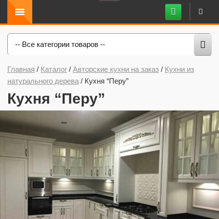
-- Все категории товаров --
Главная
/
Каталог
/
Авторские кухни на заказ
/
Кухни из
натурального дерева
/
Кухня “Перу”
Кухня “Перу”