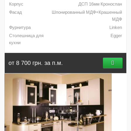
Корпус
ДСП 16мм Кроноспан
Фасад
Шпонированный МДФ+Крашенный
МДФ
Фурнитура
Linken
Столешница для
Egger
кухни
от 8 700 грн. за п.м.