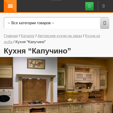
-- Все категории товаров --
Главная
/
Каталог
/
Авторские кухни на заказ
/
Кухни из
дуба
/
Кухня “Капучино”
Кухня “Капучино”