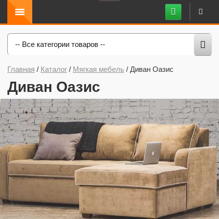
-- Все категории товаров --
Главная
/
Каталог
/
Мягкая мебель
/
Диван Оазис
Диван Оазис